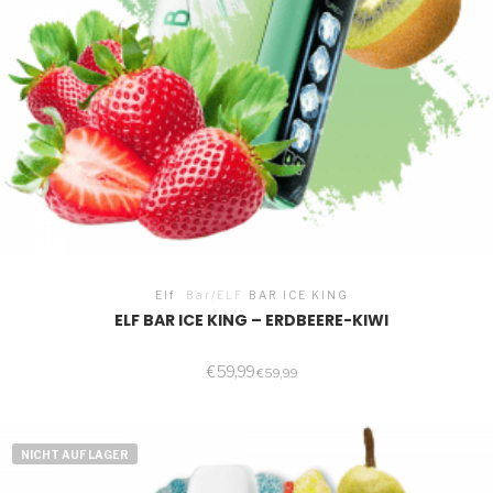
Elf
Bar/ELF
BAR ICE KING
ELF BAR ICE KING – ERDBEERE-KIWI
€
59,99
€
59,99
NICHT AUF LAGER