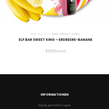
Elf
Bar/ELF
BAR SWEET KING
ELF BAR SWEET KING – ERDBEERE-BANANE
€
59,99
€
59,99
INFORMATIONEN
Häufig gestellte Fragen