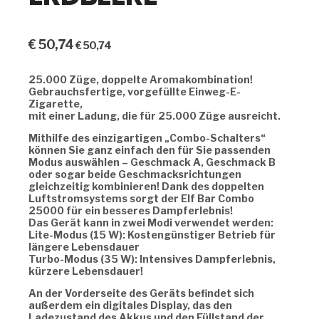
€
50,74
€
50,74
25.000 Züge, doppelte Aromakombination!
Gebrauchsfertige, vorgefüllte Einweg-E-
Zigarette,
mit einer Ladung, die für 25.000 Züge ausreicht.
Mithilfe des einzigartigen „Combo-Schalters“
können Sie ganz einfach den für Sie passenden
Modus auswählen – Geschmack A, Geschmack B
oder sogar beide Geschmacksrichtungen
gleichzeitig kombinieren! Dank des doppelten
Luftstromsystems sorgt der Elf Bar Combo
25000 für ein besseres Dampferlebnis!
Das Gerät kann in zwei Modi verwendet werden:
Lite-Modus (15 W): Kostengünstiger Betrieb für
längere Lebensdauer
Turbo-Modus (35 W): Intensives Dampferlebnis,
kürzere Lebensdauer!
An der Vorderseite des Geräts befindet sich
außerdem ein digitales Display, das den
Ladezustand des Akkus und den Füllstand der