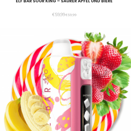
ELF BAR SOUR KING – SAURER APFEL UND BIERE
€
59,99
€
59,99