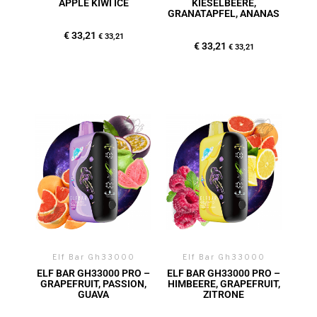
APPLE KIWI ICE
KIESELBEERE,
GRANATAPFEL, ANANAS
€
33,21
€
33,21
€
33,21
€
33,21
Elf Bar Gh33000
Elf Bar Gh33000
ELF BAR GH33000 PRO –
ELF BAR GH33000 PRO –
GRAPEFRUIT, PASSION,
HIMBEERE, GRAPEFRUIT,
GUAVA
ZITRONE