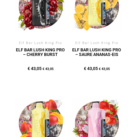
Elf Bar Lush King Pro
Elf Bar Lush King Pro
ELF BAR LUSH KING PRO
ELF BAR LUSH KING PRO
– CHERRY BURST
– SAURE ANANAS-EIS
€
43,05
€
43,05
€
43,05
€
43,05