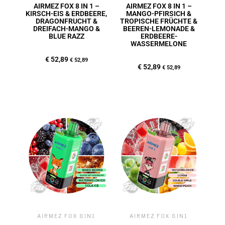
AIRMEZ FOX 8 IN 1 –
AIRMEZ FOX 8 IN 1 –
KIRSCH-EIS & ERDBEERE,
MANGO-PFIRSICH &
DRAGONFRUCHT &
TROPISCHE FRÜCHTE &
DREIFACH-MANGO &
BEEREN-LEMONADE &
BLUE RAZZ
ERDBEERE-
WASSERMELONE
€
52,89
€
52,89
€
52,89
€
52,89
AIRMEZ FOX 8IN1
AIRMEZ FOX 8IN1