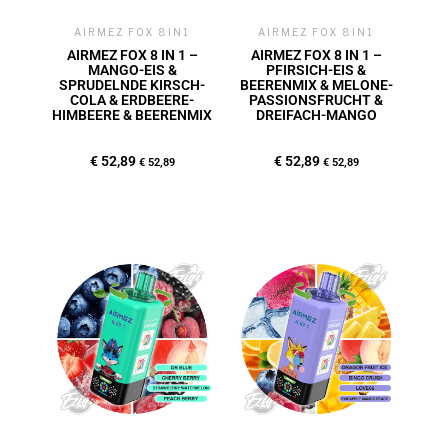
AIRMEZ FOX 8IN1
AIRMEZ FOX 8IN1
AIRMEZ FOX 8 IN 1 –
AIRMEZ FOX 8 IN 1 –
MANGO-EIS &
PFIRSICH-EIS &
SPRUDELNDE KIRSCH-
BEERENMIX & MELONE-
COLA & ERDBEERE-
PASSIONSFRUCHT &
HIMBEERE & BEERENMIX
DREIFACH-MANGO
€
52,89
€
52,89
€
52,89
€
52,89