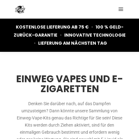
KOSTENLOSE LIEFERUNG AB 75 €
•
100 % GELD-
ZURÜCK-GARANTIE
•
INNOVATIVE TECHNOLOGIE
•
LIEFERUNG AM NÄCHSTEN TAG
EINWEG VAPES UND E-
ZIGARETTEN
Denken Sie darüber nach, auf das Dampfen
umzusteigen? Dann könnte unsere Sammlung von
Einweg-Vape-Kits genau das Richtige für Sie sein! Diese
Kits werden durch Ziehen aktiviert, sind für den
einmaligen Gebrauch bestimmt und erfordern wenig