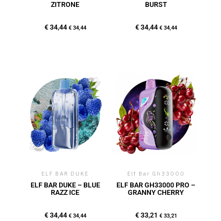
ZITRONE
BURST
€
34,44
€
34,44
€
34,44
€
34,44
ELF BAR DUKE
Elf Bar Gh33000
ELF BAR DUKE – BLUE
ELF BAR GH33000 PRO –
RAZZ ICE
GRANNY CHERRY
€
34,44
€
33,21
€
34,44
€
33,21