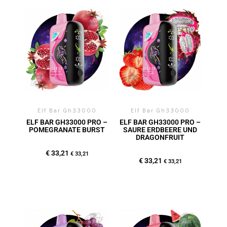
Elf Bar Gh33000
Elf Bar Gh33000
ELF BAR GH33000 PRO –
ELF BAR GH33000 PRO –
POMEGRANATE BURST
SAURE ERDBEERE UND
DRAGONFRUIT
€
33,21
€
33,21
€
33,21
€
33,21