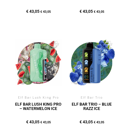
€
43,05
€
43,05
€
43,05
€
43,05
Elf Bar Lush King Pro
Elf Bar Trio
ELF BAR LUSH KING PRO
ELF BAR TRIO – BLUE
– WATERMELON ICE
RAZZ ICE
€
43,05
€
43,05
€
43,05
€
43,05