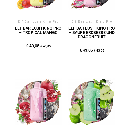
Elf Bar Lush King Pro
Elf Bar Lush King Pro
ELF BAR LUSH KING PRO
ELF BAR LUSH KING PRO
– TROPICAL MANGO
– SAURE ERDBEERE UND
DRAGONFRUIT
€
43,05
€
43,05
€
43,05
€
43,05