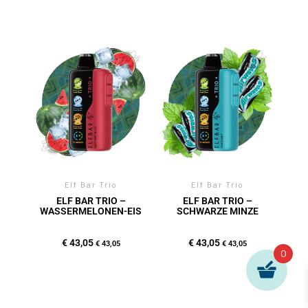
Elf Bar Trio
Elf Bar Trio
ELF BAR TRIO –
ELF BAR TRIO –
WASSERMELONEN-EIS
SCHWARZE MINZE
€
43,05
€
43,05
€
43,05
€
43,05
0