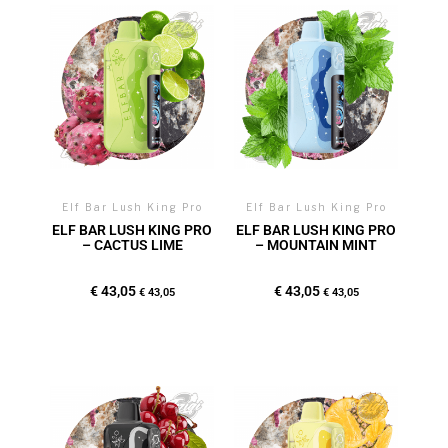
Elf Bar Lush King Pro
Elf Bar Lush King Pro
ELF BAR LUSH KING PRO
ELF BAR LUSH KING PRO
– CACTUS LIME
– MOUNTAIN MINT
€
43,05
€
43,05
€
43,05
€
43,05