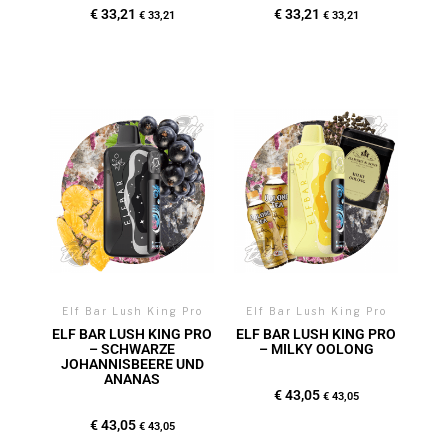
€
33,21
€
33,21
€
33,21
€
33,21
Elf Bar Lush King Pro
Elf Bar Lush King Pro
ELF BAR LUSH KING PRO
ELF BAR LUSH KING PRO
– SCHWARZE
– MILKY OOLONG
JOHANNISBEERE UND
ANANAS
€
43,05
€
43,05
€
43,05
€
43,05