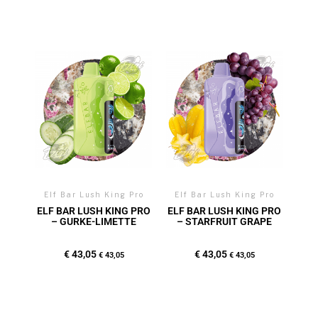
Elf Bar Lush King Pro
Elf Bar Lush King Pro
ELF BAR LUSH KING PRO
ELF BAR LUSH KING PRO
– GURKE-LIMETTE
– STARFRUIT GRAPE
€
43,05
€
43,05
€
43,05
€
43,05