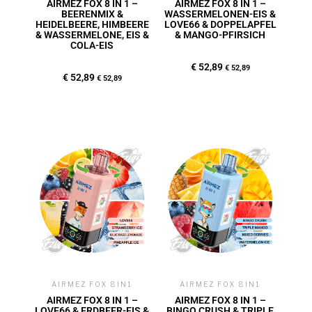
AIRMEZ FOX 8 IN 1 –
AIRMEZ FOX 8 IN 1 –
BEERENMIX &
WASSERMELONEN-EIS &
HEIDELBEERE, HIMBEERE
LOVE66 & DOPPELAPFEL
& WASSERMELONE, EIS &
& MANGO-PFIRSICH
COLA-EIS
€
52,89
€
52,89
€
52,89
€
52,89
AIRMEZ FOX 8IN1
AIRMEZ FOX 8IN1
AIRMEZ FOX 8 IN 1 –
AIRMEZ FOX 8 IN 1 –
LOVE66 & ERDBEER-EIS &
BINGO CRUSH & TRIPLE