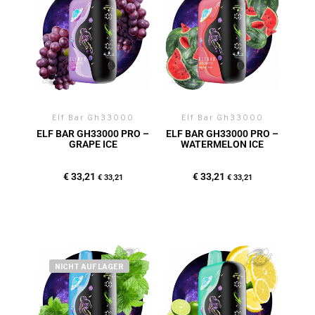
Elf Bar Gh33000
Elf Bar Gh33000
ELF BAR GH33000 PRO –
ELF BAR GH33000 PRO –
GRAPE ICE
WATERMELON ICE
€
33,21
€
33,21
€
33,21
€
33,21
NICHT AUF LAGER