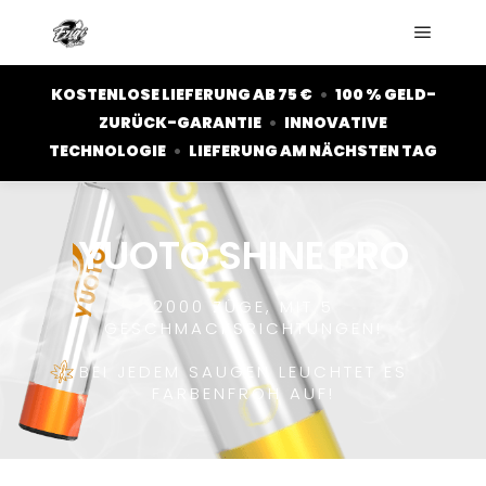
KOSTENLOSE LIEFERUNG AB 75 €
•
100 % GELD-
ZURÜCK-GARANTIE
•
INNOVATIVE
TECHNOLOGIE
•
LIEFERUNG AM NÄCHSTEN TAG
YUOTO SHINE PRO
2000 ZÜGE, MIT 5
GESCHMACKSRICHTUNGEN!
BEI JEDEM SAUGEN LEUCHTET ES
FARBENFROH AUF!