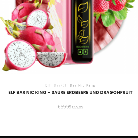
Elf
Bar/Elf
Bar Nic King
ELF BAR NIC KING – SAURE ERDBEERE UND DRAGONFRUIT
€
59,99
€
59,99