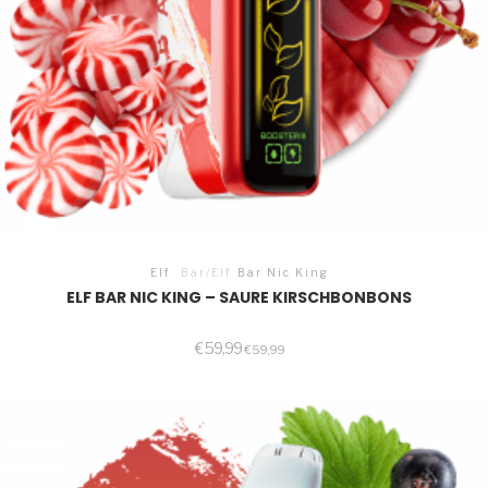
Elf
Bar/Elf
Bar Nic King
ELF BAR NIC KING – SAURE KIRSCHBONBONS
€
59,99
€
59,99