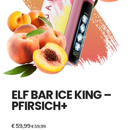
ELF BAR ICE KING –
PFIRSICH+
€
59,99
€
59,99