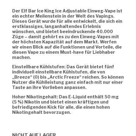
Der Elf Bar Ice King Ice Adjustable Einweg-Vape ist
ein echter Meilenstein in der Welt des Vapings.
Dieses Gerät wurde für alle entwickelt, die sich ein
erstklassiges, langanhaltendes Erlebnis
wünschen, und bietet beeindruckende 40.000
Züge – damit gehört es zu den Einweg-Vapes mit
der höchsten Kapazität auf dem Markt. Werfen
wir einen Blick auf die Funktionen und Vorteile, die
diesen Vape zu einem Must-have für Liebhaber
machen.
Einstellbare Kühlstufen: Das Gerät bietet fünf
individuell einstellbare Kühlstufen, die von
„Breeze“ (0) bis „Arctic Freeze“ reichen. So können
Nutzer die Kühlleistung ganz einfach mit nur einer
Taste an ihre Vorlieben anpassen.
Hoher Nikotingehalt: Das E-Liquid enthält 50 mg
(5 %) Nikotin und bietet einen kräftigen und
befriedigenden Kick für alle, die einen hohen
Nikotingehalt bevorzugen.
NICHT AUF LAGER