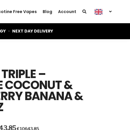
cotine Free Vapes
Blog
Account
OGY
•
NEXT DAY DELIVERY
TRIPLE –
E COCONUT &
RRY BANANA &
Z
Current
43,85
€
10643,85