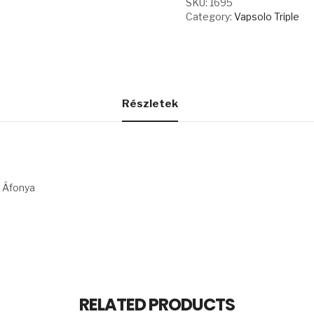
SKU:
1695
&
Category:
Vapsolo Triple
STRAWBERRY
BANANA
&
BLUE
RAZZ
quantity
Részletek
& Áfonya
RELATED PRODUCTS