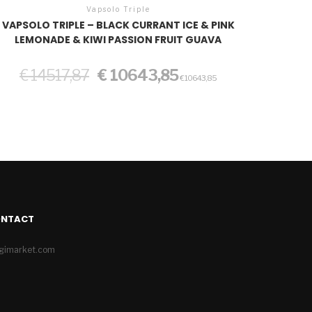
Vapsolo Triple
VAPSOLO TRIPLE – BLACK CURRANT ICE & PINK
LEMONADE & KIWI PASSION FRUIT GUAVA
Original
Current
€
14517,87
€
10643,85
€
10643,85
price
price
was:
is:
€ 14517,87.
€ 10643,85.
ONTACT
igimarket.com