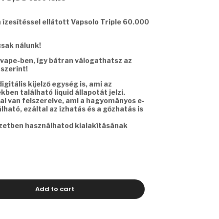
price
is:
ízesítéssel ellátott Vapsolo Triple 60.000
87.
€ 10643,85.
csak nálunk!
 1 vape-ben, így bátran válogathatsz az
szerint!
gitális kijelző egység is, ami az
ben található liquid állapotát jelzi.
l van felszerelve, ami a hagyományos e-
ható, ezáltal az ízhatás és a gőzhatás is
yzetben használhatod kialakításának
Add to cart