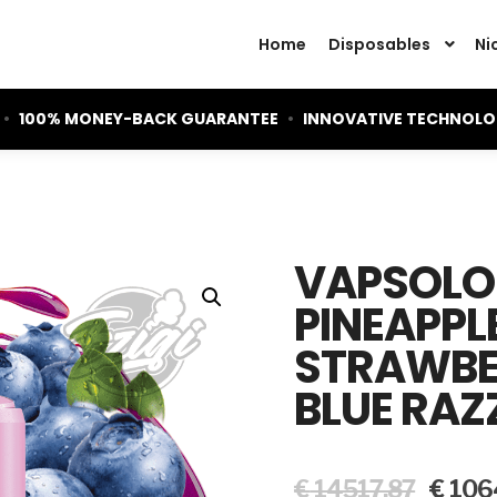
Home
Disposables
Ni
•
100% MONEY-BACK GUARANTEE
•
INNOVATIVE TECHNOL
VAPSOLO 
PINEAPPL
STRAWBE
BLUE RAZ
Original
€
14517,87
€
106