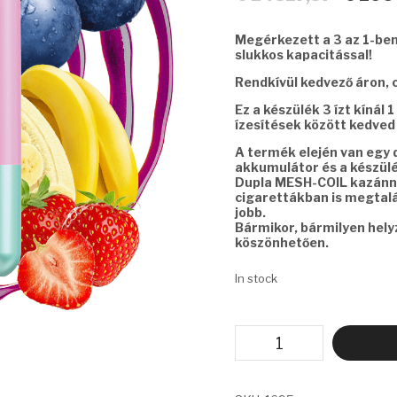
price
was:
Megérkezett a 3 az 1-ben 
€ 14517,
slukkos kapacitással!
Rendkívül kedvező áron, 
Ez a készülék 3 ízt kínál
ízesítések között kedved 
A termék elején van egy di
akkumulátor és a készülék
Dupla MESH-COIL kazánna
cigarettákban is megtalál
jobb.
Bármikor, bármilyen hel
köszönhetően.
In stock
VAPSOLO
TRIPLE
-
PINEAPPLE
COCONUT