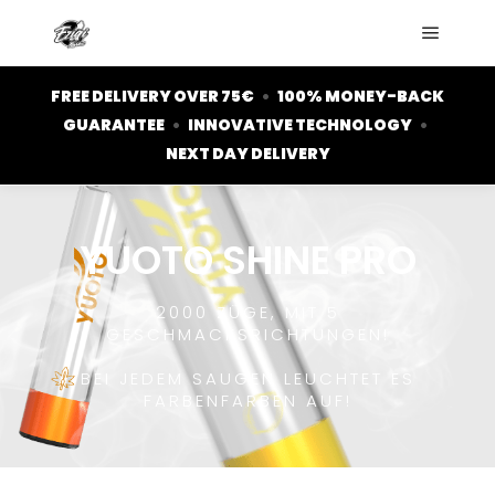
FREE DELIVERY OVER 75€
•
100% MONEY-BACK
GUARANTEE
•
INNOVATIVE TECHNOLOGY
•
NEXT DAY DELIVERY
YUOTO SHINE PRO
2000 ZÜGE, MIT 5
GESCHMACKSRICHTUNGEN!
BEI JEDEM SAUGEN LEUCHTET ES
FARBENFARBEN AUF!