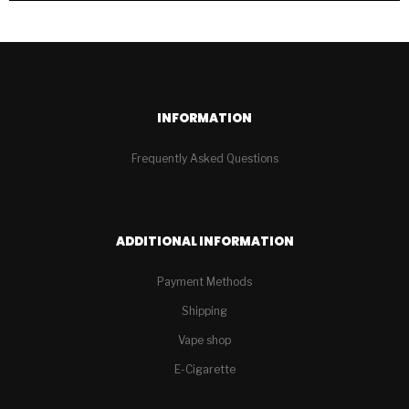
INFORMATION
Frequently Asked Questions
ADDITIONAL INFORMATION
Payment Methods
Shipping
Vape shop
E-Cigarette