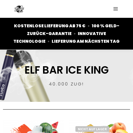
KOSTENLOSE LIEFERUNG AB 75 €
•
100 % GELD-
ZURÜCK-GARANTIE
•
INNOVATIVE
TECHNOLOGIE
•
LIEFERUNG AM NÄCHSTEN TAG
ELF BAR ICE KING
40.000 ZUG!
NICHT AUF LAGER