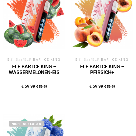
Elf
Bar/ELF
BAR ICE KING
Elf
Bar/ELF
BAR ICE KING
ELF BAR ICE KING –
ELF BAR ICE KING –
WASSERMELONEN-EIS
PFIRSICH+
€
59,99
€
59,99
€
59,99
€
59,99
NICHT AUF LAGER