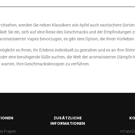
chsehen, werden Sie neben Klassikern wie Apfel auch exotischere Sorten 
d lädt Sie ein, sich auf eine Reise des Geschmacks und der Empfindungen 
aromatisierten Vapes bevorzugen, es gibt eine Option, die Ihren Vorlieben
icht es Ihnen, Ihr Erlebnis individuell zu gestalten und es an Ihre St
 oder eine beruhigende Süße suchen, die Welt der aromatisierten Dämpfe h
 warten, Ihre Geschmacksknospen zu verführen.
IONEN
ZUSÄTZLICHE
K
INFORMATIONEN
lte Fragen
info@ez