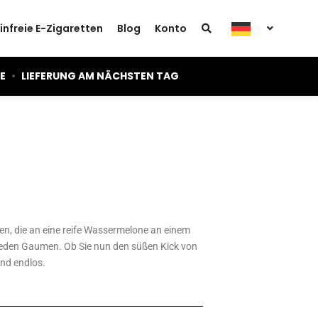
infreie E-Zigaretten
Blog
Konto
IE
•
LIEFERUNG AM NÄCHSTEN TAG
men, die an eine reife Wassermelone an einem
r jeden Gaumen. Ob Sie nun den süßen Kick von
ind endlos.