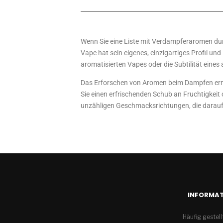
Wenn Sie eine Liste mit Verdampferaromen dur
Vape hat sein eigenes, einzigartiges Profil un
aromatisierten Vapes oder die Subtilität eines 
Das Erforschen von Aromen beim Dampfen ermögl
Sie einen erfrischenden Schub an Fruchtigkeit
unzähligen Geschmacksrichtungen, die darauf
INFORMAT
Häufig gestel