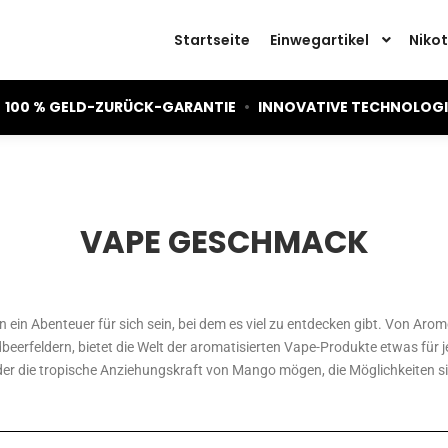
Startseite
Einwegartikel
Nikot
100 % GELD-ZURÜCK-GARANTIE
•
INNOVATIVE TECHNOLOG
VAPE GESCHMACK
ein Abenteuer für sich sein, bei dem es viel zu entdecken gibt. Von Aro
beerfeldern, bietet die Welt der aromatisierten Vape-Produkte etwas fü
der die tropische Anziehungskraft von Mango mögen, die Möglichkeiten s