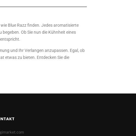
wie Blue Razz finden. Jedes aromatisierte
zu begeben. Ob Sie nun die Kühnheit eines
 entspricht.
immung und Ihr Verlangen anzupassen. Egal, ob
at etwas zu bieten. Entdecken Sie die
ONTAKT
igimarket.com