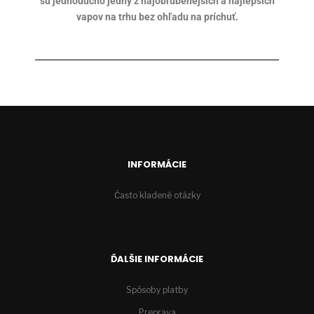
sú jednoducho jedny z najobľúbenejších a najlepších
vapov na trhu bez ohľadu na príchuť.
INFORMÁCIE
Často kladené otázky
ĎALŠIE INFORMÁCIE
Spôsoby platby
Preprava