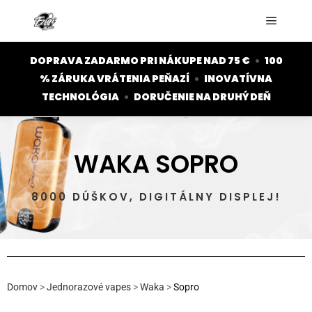
DOPRAVA ZADARMO PRI NÁKUPE NAD 75 €
•
100
% ZÁRUKA VRÁTENIA PEŇAZÍ
•
INOVATÍVNA
TECHNOLÓGIA
•
DORUČENIE NA DRUHÝ DEŇ
WAKA SOPRO
8000 DÚŠKOV, DIGITÁLNY DISPLEJ!
Domov
>
Jednorazové vapes
>
Waka
>
Sopro