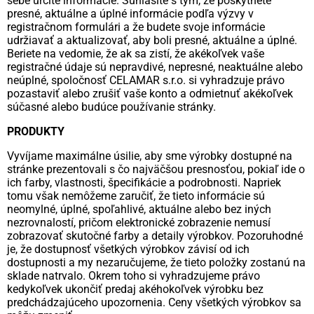
sebe určité informácie. Súhlasíte s tým, že poskytnete
presné, aktuálne a úplné informácie podľa výzvy v
registračnom formulári a že budete svoje informácie
udržiavať a aktualizovať, aby boli presné, aktuálne a úplné.
Beriete na vedomie, že ak sa zistí, že akékoľvek vaše
registračné údaje sú nepravdivé, nepresné, neaktuálne alebo
neúplné, spoločnosť CELAMAR s.r.o. si vyhradzuje právo
pozastaviť alebo zrušiť vaše konto a odmietnuť akékoľvek
súčasné alebo budúce používanie stránky.
PRODUKTY
Vyvíjame maximálne úsilie, aby sme výrobky dostupné na
stránke prezentovali s čo najväčšou presnosťou, pokiaľ ide o
ich farby, vlastnosti, špecifikácie a podrobnosti. Napriek
tomu však nemôžeme zaručiť, že tieto informácie sú
neomylné, úplné, spoľahlivé, aktuálne alebo bez iných
nezrovnalostí, pričom elektronické zobrazenie nemusí
zobrazovať skutočné farby a detaily výrobkov. Pozoruhodné
je, že dostupnosť všetkých výrobkov závisí od ich
dostupnosti a my nezaručujeme, že tieto položky zostanú na
sklade natrvalo. Okrem toho si vyhradzujeme právo
kedykoľvek ukončiť predaj akéhokoľvek výrobku bez
predchádzajúceho upozornenia. Ceny všetkých výrobkov sa