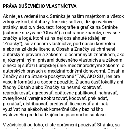
PRÁVA DUŠEVNÉHO VLASTNÍCTVA
Ak nie je uvedené inak, Stránka je naším majetkom a všetok
zdrojový kód, databázy, funkcie, softvér, dizajn webovej
stránky, audio, video, text, fotografie a grafika na Stránke
(súhrnne nazývané "Obsah") a ochranné známky, servisné
značky a logá, ktoré sú na nej obsiahnuté (ďalej len
"Značky"), sú v našom vlastníctve, pod našou kontrolou
alebo na základe licencie. Obsah a Značky sú chránené
autorským právom a zákonmi o ochranných známkach, ako
aj rôznymi inými právami duševného vlastníctva a zákonmi
o nekalej súťaži Európskej únie, medzinárodnými zákonmi o
autorských právach a medzinárodnými dohovormi. Obsah a
Značky sú na Stránke poskytované "TAK, AKO SÚ", len pre
vašu informáciu a osobné použitie. Žiadna časť lokality ani
žiadny Obsah alebo Značky sa nesmú kopírovať,
reprodukovať, agregovať, opätovne publikovať, nahrávať,
zverejňovať, verejne zobrazovať, kódovať, prekladať,
prenášať, distribuovať, predávať, licencovať ani inak
využívať na akékoľvek komerčné účely bez nášho
výslovného predchádzajúceho písomného súhlasu.
V závislosti od toho, či ste oprávnení používať Stránku, sa