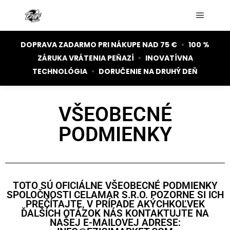
DOPRAVA ZADARMO PRI NÁKUPE NAD 75 €
•
100 %
ZÁRUKA VRÁTENIA PEŇAZÍ
•
INOVATÍVNA
TECHNOLÓGIA
•
DORUČENIE NA DRUHÝ DEŇ
VŠEOBECNÉ
PODMIENKY
TOTO SÚ OFICIÁLNE VŠEOBECNÉ PODMIENKY
SPOLOČNOSTI CELAMAR S.R.O. POZORNE SI ICH
PREČÍTAJTE, V PRÍPADE AKÝCHKOĽVEK
ĎALŠÍCH OTÁZOK NÁS KONTAKTUJTE NA
NAŠEJ E-MAILOVEJ ADRESE: