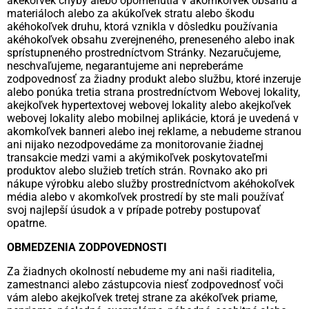
akékoľvek chyby alebo opomenutia v akomkoľvek obsahu a
materiáloch alebo za akúkoľvek stratu alebo škodu
akéhokoľvek druhu, ktorá vznikla v dôsledku používania
akéhokoľvek obsahu zverejneného, preneseného alebo inak
sprístupneného prostredníctvom Stránky. Nezaručujeme,
neschvaľujeme, negarantujeme ani nepreberáme
zodpovednosť za žiadny produkt alebo službu, ktoré inzeruje
alebo ponúka tretia strana prostredníctvom Webovej lokality,
akejkoľvek hypertextovej webovej lokality alebo akejkoľvek
webovej lokality alebo mobilnej aplikácie, ktorá je uvedená v
akomkoľvek banneri alebo inej reklame, a nebudeme stranou
ani nijako nezodpovedáme za monitorovanie žiadnej
transakcie medzi vami a akýmikoľvek poskytovateľmi
produktov alebo služieb tretích strán. Rovnako ako pri
nákupe výrobku alebo služby prostredníctvom akéhokoľvek
média alebo v akomkoľvek prostredí by ste mali používať
svoj najlepší úsudok a v prípade potreby postupovať
opatrne.
OBMEDZENIA ZODPOVEDNOSTI
Za žiadnych okolností nebudeme my ani naši riaditelia,
zamestnanci alebo zástupcovia niesť zodpovednosť voči
vám alebo akejkoľvek tretej strane za akékoľvek priame,