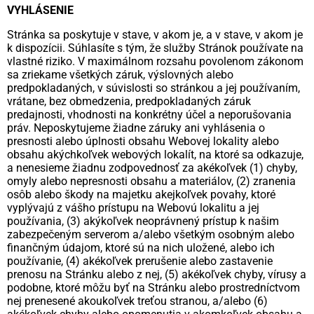
VYHLÁSENIE
Stránka sa poskytuje v stave, v akom je, a v stave, v akom je
k dispozícii. Súhlasíte s tým, že služby Stránok používate na
vlastné riziko. V maximálnom rozsahu povolenom zákonom
sa zriekame všetkých záruk, výslovných alebo
predpokladaných, v súvislosti so stránkou a jej používaním,
vrátane, bez obmedzenia, predpokladaných záruk
predajnosti, vhodnosti na konkrétny účel a neporušovania
práv. Neposkytujeme žiadne záruky ani vyhlásenia o
presnosti alebo úplnosti obsahu Webovej lokality alebo
obsahu akýchkoľvek webových lokalít, na ktoré sa odkazuje,
a nenesieme žiadnu zodpovednosť za akékoľvek (1) chyby,
omyly alebo nepresnosti obsahu a materiálov, (2) zranenia
osôb alebo škody na majetku akejkoľvek povahy, ktoré
vyplývajú z vášho prístupu na Webovú lokalitu a jej
používania, (3) akýkoľvek neoprávnený prístup k našim
zabezpečeným serverom a/alebo všetkým osobným alebo
finančným údajom, ktoré sú na nich uložené, alebo ich
používanie, (4) akékoľvek prerušenie alebo zastavenie
prenosu na Stránku alebo z nej, (5) akékoľvek chyby, vírusy a
podobne, ktoré môžu byť na Stránku alebo prostredníctvom
nej prenesené akoukoľvek treťou stranou, a/alebo (6)