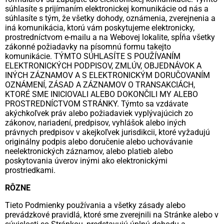
súhlasíte s prijímaním elektronickej komunikácie od nás a
súhlasíte s tým, že všetky dohody, oznámenia, zverejnenia a
iná komunikácia, ktorú vám poskytujeme elektronicky,
prostredníctvom e-mailu a na Webovej lokalite, spĺňa všetky
zákonné požiadavky na písomnú formu takejto
komunikácie. TÝMTO SÚHLASÍTE S POUŽÍVANÍM
ELEKTRONICKÝCH PODPISOV, ZMLÚV, OBJEDNÁVOK A
INÝCH ZÁZNAMOV A S ELEKTRONICKÝM DORUČOVANÍM
OZNÁMENÍ, ZÁSAD A ZÁZNAMOV O TRANSAKCIÁCH,
KTORÉ SME INICIOVALI ALEBO DOKONČILI MY ALEBO
PROSTREDNÍCTVOM STRÁNKY. Týmto sa vzdávate
akýchkoľvek práv alebo požiadaviek vyplývajúcich zo
zákonov, nariadení, predpisov, vyhlášok alebo iných
právnych predpisov v akejkoľvek jurisdikcii, ktoré vyžadujú
originálny podpis alebo doručenie alebo uchovávanie
neelektronických záznamov, alebo platieb alebo
poskytovania úverov inými ako elektronickými
prostriedkami.
RÔZNE
Tieto Podmienky používania a všetky zásady alebo
prevádzkové pravidlá, ktoré sme zverejnili na Stránke alebo v