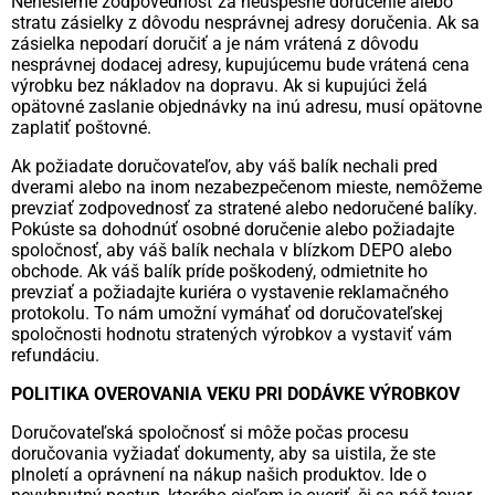
Nenesieme zodpovednosť za neúspešné doručenie alebo
stratu zásielky z dôvodu nesprávnej adresy doručenia. Ak sa
zásielka nepodarí doručiť a je nám vrátená z dôvodu
nesprávnej dodacej adresy, kupujúcemu bude vrátená cena
výrobku bez nákladov na dopravu. Ak si kupujúci želá
opätovné zaslanie objednávky na inú adresu, musí opätovne
zaplatiť poštovné.
Ak požiadate doručovateľov, aby váš balík nechali pred
dverami alebo na inom nezabezpečenom mieste, nemôžeme
prevziať zodpovednosť za stratené alebo nedoručené balíky.
Pokúste sa dohodnúť osobné doručenie alebo požiadajte
spoločnosť, aby váš balík nechala v blízkom DEPO alebo
obchode. Ak váš balík príde poškodený, odmietnite ho
prevziať a požiadajte kuriéra o vystavenie reklamačného
protokolu. To nám umožní vymáhať od doručovateľskej
spoločnosti hodnotu stratených výrobkov a vystaviť vám
refundáciu.
POLITIKA OVEROVANIA VEKU PRI DODÁVKE VÝROBKOV
Doručovateľská spoločnosť si môže počas procesu
doručovania vyžiadať dokumenty, aby sa uistila, že ste
plnoletí a oprávnení na nákup našich produktov. Ide o