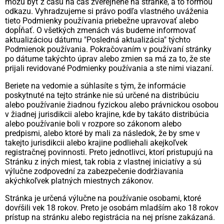
môžu byť z času na čas zverejnené na stránke, a to formou
odkazu. Vyhradzujeme si právo podľa vlastného uváženia
tieto Podmienky používania priebežne upravovať alebo
dopĺňať. O všetkých zmenách vás budeme informovať
aktualizáciou dátumu "Posledná aktualizácia" týchto
Podmienok používania. Pokračovaním v používaní stránky
po dátume takýchto úprav alebo zmien sa má za to, že ste
prijali revidované Podmienky používania a ste nimi viazaní.
Beriete na vedomie a súhlasíte s tým, že informácie
poskytnuté na tejto stránke nie sú určené na distribúciu
alebo používanie žiadnou fyzickou alebo právnickou osobou
v žiadnej jurisdikcii alebo krajine, kde by takáto distribúcia
alebo používanie boli v rozpore so zákonom alebo
predpismi, alebo ktoré by mali za následok, že by sme v
takejto jurisdikcii alebo krajine podliehali akejkoľvek
registračnej povinnosti. Preto jednotlivci, ktorí pristupujú na
Stránku z iných miest, tak robia z vlastnej iniciatívy a sú
výlučne zodpovední za zabezpečenie dodržiavania
akýchkoľvek platných miestnych zákonov.
Stránka je určená výlučne na používanie osobami, ktoré
dovŕšili vek 18 rokov. Preto je osobám mladším ako 18 rokov
prístup na stránku alebo registrácia na nej prísne zakázaná.