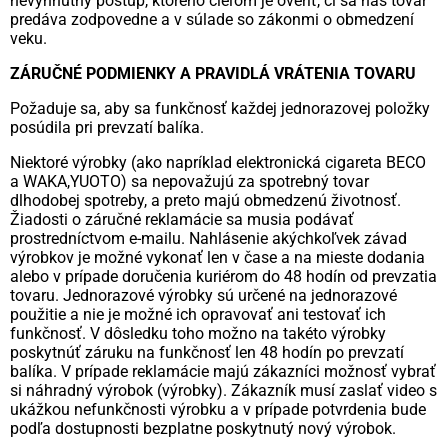
nevyhnutný postup, ktorého cieľom je overiť, či sa náš tovar
predáva zodpovedne a v súlade so zákonmi o obmedzení
veku.
ZÁRUČNÉ PODMIENKY A PRAVIDLÁ VRÁTENIA TOVARU
Požaduje sa, aby sa funkčnosť každej jednorazovej položky
posúdila pri prevzatí balíka.
Niektoré výrobky (ako napríklad elektronická cigareta BECO
a WAKA,YUOTO) sa nepovažujú za spotrebný tovar
dlhodobej spotreby, a preto majú obmedzenú životnosť.
Žiadosti o záručné reklamácie sa musia podávať
prostredníctvom e-mailu. Nahlásenie akýchkoľvek závad
výrobkov je možné vykonať len v čase a na mieste dodania
alebo v prípade doručenia kuriérom do 48 hodín od prevzatia
tovaru. Jednorazové výrobky sú určené na jednorazové
použitie a nie je možné ich opravovať ani testovať ich
funkčnosť. V dôsledku toho možno na takéto výrobky
poskytnúť záruku na funkčnosť len 48 hodín po prevzatí
balíka. V prípade reklamácie majú zákazníci možnosť vybrať
si náhradný výrobok (výrobky). Zákazník musí zaslať video s
ukážkou nefunkčnosti výrobku a v prípade potvrdenia bude
podľa dostupnosti bezplatne poskytnutý nový výrobok.