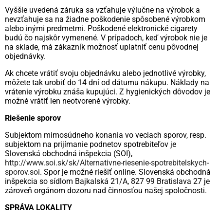
Vyššie uvedená záruka sa vzťahuje výlučne na výrobok a
nevzťahuje sa na žiadne poškodenie spôsobené výrobkom
alebo inými predmetmi. Poškodené elektronické cigarety
budú čo najskôr vymenené. V prípadoch, keď výrobok nie je
na sklade, má zákazník možnosť uplatniť cenu pôvodnej
objednávky.
Ak chcete vrátiť svoju objednávku alebo jednotlivé výrobky,
môžete tak urobiť do 14 dní od dátumu nákupu. Náklady na
vrátenie výrobku znáša kupujúci. Z hygienických dôvodov je
možné vrátiť len neotvorené výrobky.
Riešenie sporov
Subjektom mimosúdneho konania vo veciach sporov, resp.
subjektom na prijímanie podnetov spotrebiteľov je
Slovenská obchodná inšpekcia (SOI),
http://www.soi.sk/sk/Alternativne-riesenie-spotrebitelskych-
sporov.soi
. Spor je možné riešiť online. Slovenská obchodná
inšpekcia so sídlom Bajkalská 21/A, 827 99 Bratislava 27 je
zároveň orgánom dozoru nad činnosťou našej spoločnosti.
SPRÁVA LOKALITY