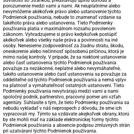
súvislosti so Stránkou, predstavujú úplnú dohodu a
porozumenie medzi vami a nami. Ak neuplatníme alebo
nevymôžeme akékoľvek právo alebo ustanovenie týchto
Podmienok používania, nebude to znamenať vzdanie sa
takéhoto práva alebo ustanovenia. Tieto Podmienky
používania platia v maximálnom rozsahu povolenom
zákonom. Vyhradzujeme si právo kedykoľvek postúpiť
akékoľvek alebo všetky naše práva a povinnosti na iné
osoby. Nenesieme zodpovednosť za žiadnu stratu, škodu,
oneskorenie alebo nečinnosť spôsobenú príčinou, ktorá je
mimo našej kontroly. V prípade, že sa niektoré ustanovenie
alebo časť ustanovenia týchto Podmienok používania
považuje za nezákonné, neplatné alebo nevymáhateľné,
takéto ustanovenie alebo časť ustanovenia sa považuje za
oddeliteľné od týchto Podmienok používania a nemá vplyv
na platnosť a vymáhateľnosť ostatných ustanovení. Tieto
Podmienky používania nevytvárajú medzi vami a nami
spoločný podnik, partnerstvo, pracovný pomer ani vzťah
agentúry. Súhlasíte s tým, že tieto Podmienky používania sa
nebudú vykladať v náš neprospech z dôvodu, že sme ich
vypracovali my. Týmto sa vzdávate akejkoľvek obrany, ktorú
by ste mohli mať na základe elektronickej formy týchto
Podmienok používania a absencie podpisu zmluvných strán
pri uzatváraní týchto Podmienok používania.