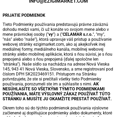
INFO@EZIGIMARKET.COM
PRIJATIE PODMIENOK
Tieto Podmienky používania predstavujú právne záväznú
dohodu medzi vami, či už konáte vo svojom mene alebo v
mene právnickej osoby ("
vy
") a ("
CELAMAR s.r.o.
", "my",
"nás" alebo "naše"), ktorá upravuje váš prístup a používanie
webovej stránky ezigimarket.com, ako aj akejkoľvek inej
mediálnej formy, mediálneho kanála, mobilnej webovej
stránky alebo mobilnej aplikácie, ktorá s ňou súvisí, je s ňou
prepojená alebo s ňou prepojená (ďalej spoločne len
"stránka"). Naše sídlo sa nachádza na adrese Nová Vieska
145, 943 41 Nová Vieska, Slovensko, a sme registrovaní pod
číslom DPH SK2023469151. Prístupom na Stránku
potvrdzujete, že ste si prečítali všetky tieto Podmienky
používania, porozumeli ste im a súhlasíte s nimi.
AK
NESÚHLASÍTE SO VŠETKÝMI TÝMITO PODMIENKAMI
POUŽÍVANIA, MÁTE VÝSLOVNÝ ZÁKAZ POUŽÍVAŤ TÚTO
STRÁNKU A MUSÍTE JU OKAMŽITE PRESTAŤ POUŽÍVAŤ.
Okrem toho sú do týchto podmienok používania výslovne
začlenené aj doplňujúce podmienky alebo dokumenty, ktoré