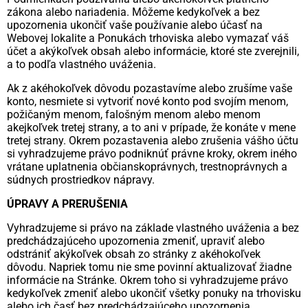
zákona alebo nariadenia. Môžeme kedykoľvek a bez
upozornenia ukončiť vaše používanie alebo účasť na
Webovej lokalite a Ponukách trhoviska alebo vymazať váš
účet a akýkoľvek obsah alebo informácie, ktoré ste zverejnili,
a to podľa vlastného uváženia.
Ak z akéhokoľvek dôvodu pozastavíme alebo zrušíme vaše
konto, nesmiete si vytvoriť nové konto pod svojím menom,
požičaným menom, falošným menom alebo menom
akejkoľvek tretej strany, a to ani v prípade, že konáte v mene
tretej strany. Okrem pozastavenia alebo zrušenia vášho účtu
si vyhradzujeme právo podniknúť právne kroky, okrem iného
vrátane uplatnenia občianskoprávnych, trestnoprávnych a
súdnych prostriedkov nápravy.
ÚPRAVY A PRERUŠENIA
Vyhradzujeme si právo na základe vlastného uváženia a bez
predchádzajúceho upozornenia zmeniť, upraviť alebo
odstrániť akýkoľvek obsah zo stránky z akéhokoľvek
dôvodu. Napriek tomu nie sme povinní aktualizovať žiadne
informácie na Stránke. Okrem toho si vyhradzujeme právo
kedykoľvek zmeniť alebo ukončiť všetky ponuky na trhovisku
alebo ich časť bez predchádzajúceho upozornenia.