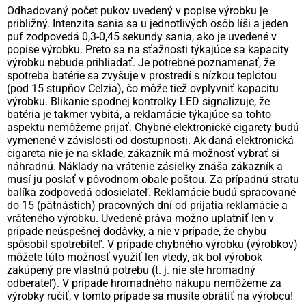
Odhadovaný počet pukov uvedený v popise výrobku je
približný. Intenzita sania sa u jednotlivých osôb líši a jeden
puf zodpovedá 0,3-0,45 sekundy sania, ako je uvedené v
popise výrobku. Preto sa na sťažnosti týkajúce sa kapacity
výrobku nebude prihliadať. Je potrebné poznamenať, že
spotreba batérie sa zvyšuje v prostredí s nízkou teplotou
(pod 15 stupňov Celzia), čo môže tiež ovplyvniť kapacitu
výrobku. Blikanie spodnej kontrolky LED signalizuje, že
batéria je takmer vybitá, a reklamácie týkajúce sa tohto
aspektu nemôžeme prijať. Chybné elektronické cigarety budú
vymenené v závislosti od dostupnosti. Ak daná elektronická
cigareta nie je na sklade, zákazník má možnosť vybrať si
náhradnú. Náklady na vrátenie zásielky znáša zákazník a
musí ju poslať v pôvodnom obale poštou. Za prípadnú stratu
balíka zodpovedá odosielateľ. Reklamácie budú spracované
do 15 (pätnástich) pracovných dní od prijatia reklamácie a
vráteného výrobku. Uvedené práva možno uplatniť len v
prípade neúspešnej dodávky, a nie v prípade, že chybu
spôsobil spotrebiteľ. V prípade chybného výrobku (výrobkov)
môžete túto možnosť využiť len vtedy, ak bol výrobok
zakúpený pre vlastnú potrebu (t. j. nie ste hromadný
odberateľ). V prípade hromadného nákupu nemôžeme za
výrobky ručiť, v tomto prípade sa musíte obrátiť na výrobcu!