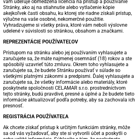
vám udeľuje obmedzená licencia na prístup a používanie
Stránky, ako aj na stiahnutie alebo vytlačenie kópie
akejkoľvek časti obsahu, ku ktorej ste riadne získali prístup,
výlučne na vaše osobné, nekomerčné použitie.
Vyhradzujeme si všetky práva, ktoré vám neboli výslovne
udelené v súvislosti so stránkou, obsahom a značkami.
REPREZENTÁCIE POUŽÍVATEĽOV
Prístupom na stránku alebo jej používaním vyhlasujete a
zaručujete sa, že máte najmenej osemnásť (18) rokov a ste
spôsobilý uzavrieť túto zmluvu. Okrem toho vyhlasujete a
zaručujete sa, že budete Stránku používať v súlade so
všetkými platnými zákonmi a predpismi. Ďalej vyhlasujete a
zaručujete sa, že všetky informácie alebo materiály, ktoré
poskytnete spoločnosti CELAMAR s.r.o. prostredníctvom
tejto stránky, budú pravdivé, presné a úplné a že budete tieto
informácie aktualizovať podľa potreby, aby sa zachovala ich
presnosť.
REGISTRÁCIA POUŽÍVATEĽA
Ak chcete získať prístup k určitým funkciám stránky, môže
sa od vás vyžadovať, aby ste si vytvorili účet a poskytli o