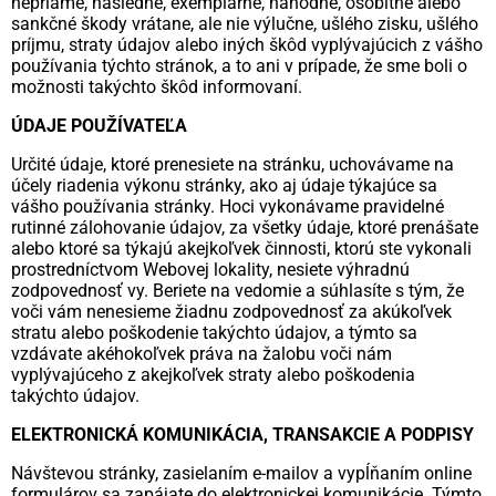
nepriame, následné, exemplárne, náhodné, osobitné alebo
sankčné škody vrátane, ale nie výlučne, ušlého zisku, ušlého
príjmu, straty údajov alebo iných škôd vyplývajúcich z vášho
používania týchto stránok, a to ani v prípade, že sme boli o
možnosti takýchto škôd informovaní.
ÚDAJE POUŽÍVATEĽA
Určité údaje, ktoré prenesiete na stránku, uchovávame na
účely riadenia výkonu stránky, ako aj údaje týkajúce sa
vášho používania stránky. Hoci vykonávame pravidelné
rutinné zálohovanie údajov, za všetky údaje, ktoré prenášate
alebo ktoré sa týkajú akejkoľvek činnosti, ktorú ste vykonali
prostredníctvom Webovej lokality, nesiete výhradnú
zodpovednosť vy. Beriete na vedomie a súhlasíte s tým, že
voči vám nenesieme žiadnu zodpovednosť za akúkoľvek
stratu alebo poškodenie takýchto údajov, a týmto sa
vzdávate akéhokoľvek práva na žalobu voči nám
vyplývajúceho z akejkoľvek straty alebo poškodenia
takýchto údajov.
ELEKTRONICKÁ KOMUNIKÁCIA, TRANSAKCIE A PODPISY
Návštevou stránky, zasielaním e-mailov a vypĺňaním online
formulárov sa zapájate do elektronickej komunikácie. Týmto