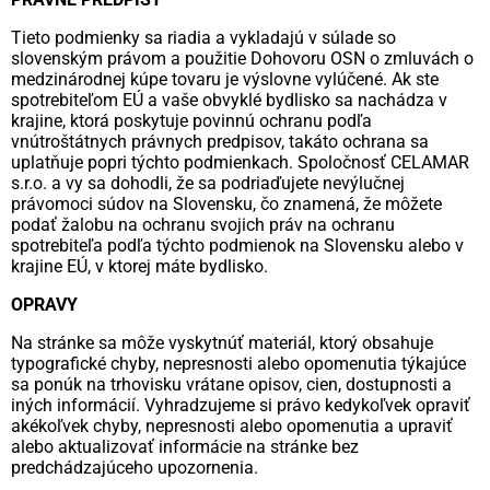
Tieto podmienky sa riadia a vykladajú v súlade so
slovenským právom a použitie Dohovoru OSN o zmluvách o
medzinárodnej kúpe tovaru je výslovne vylúčené. Ak ste
spotrebiteľom EÚ a vaše obvyklé bydlisko sa nachádza v
krajine, ktorá poskytuje povinnú ochranu podľa
vnútroštátnych právnych predpisov, takáto ochrana sa
uplatňuje popri týchto podmienkach. Spoločnosť CELAMAR
s.r.o. a vy sa dohodli, že sa podriaďujete nevýlučnej
právomoci súdov na Slovensku, čo znamená, že môžete
podať žalobu na ochranu svojich práv na ochranu
spotrebiteľa podľa týchto podmienok na Slovensku alebo v
krajine EÚ, v ktorej máte bydlisko.
OPRAVY
Na stránke sa môže vyskytnúť materiál, ktorý obsahuje
typografické chyby, nepresnosti alebo opomenutia týkajúce
sa ponúk na trhovisku vrátane opisov, cien, dostupnosti a
iných informácií. Vyhradzujeme si právo kedykoľvek opraviť
akékoľvek chyby, nepresnosti alebo opomenutia a upraviť
alebo aktualizovať informácie na stránke bez
predchádzajúceho upozornenia.