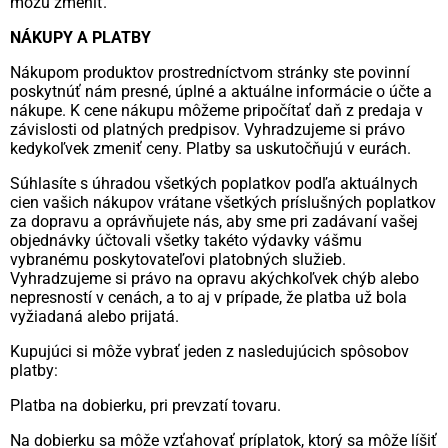
môžu zmeniť.
NÁKUPY A PLATBY
Nákupom produktov prostredníctvom stránky ste povinní
poskytnúť nám presné, úplné a aktuálne informácie o účte a
nákupe. K cene nákupu môžeme pripočítať daň z predaja v
závislosti od platných predpisov. Vyhradzujeme si právo
kedykoľvek zmeniť ceny. Platby sa uskutočňujú v eurách.
Súhlasíte s úhradou všetkých poplatkov podľa aktuálnych
cien vašich nákupov vrátane všetkých príslušných poplatkov
za dopravu a oprávňujete nás, aby sme pri zadávaní vašej
objednávky účtovali všetky takéto výdavky vášmu
vybranému poskytovateľovi platobných služieb.
Vyhradzujeme si právo na opravu akýchkoľvek chýb alebo
nepresností v cenách, a to aj v prípade, že platba už bola
vyžiadaná alebo prijatá.
Kupujúci si môže vybrať jeden z nasledujúcich spôsobov
platby:
Platba na dobierku, pri prevzatí tovaru.
Na dobierku sa môže vzťahovať príplatok, ktorý sa môže líšiť