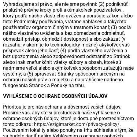
Vyhradzujeme si právo, ale nie sme povinní: (2) podniknúť
príslušné právne kroky proti akémukoľvek používateľovi,
ktorý podľa nášho vlastného uváženia porušuje zákon alebo
tieto Podmienky používania, vrátane nahlásenia takýchto
používateľov orgánom činným v trestnom konaní; (3) podľa
nášho vlastného uváženia a bez obmedzenia odmietnuť,
obmedziť prístup, obmedziť dostupnosť alebo zakázať (v
rozsahu, v akom je to technologicky možné) akýkoľvek váš
príspevok alebo jeho časť; (4) podľa vlastného uváženia a
bez upozornenia alebo zodpovednosti odstrániť zo Stránok
alebo inak znefunkčniť všetky súbory a obsah, ktoré sú
nadmerne veľké alebo akýmkoľvek spôsobom zaťažujú naše
systémy; a (5) spravovať Stránky spôsobom určeným na
ochranu našich práv a majetku a na uľahčenie riadneho
fungovania Stránok a Ponuky na trhu.
VYHLÁSENIE O OCHRANE OSOBNÝCH ÚDAJOV
Prioritou je pre nás ochrana a dôvernosť vašich údajov.
Prosíme vás, aby ste si preštudovali naše vyhlásenie o
ochrane osobných údajov, ktoré je dostupné prostredníctvom
tohto odkazu:
https://ezigimarket.com/privacy-policy/
.
Používaním lokality alebo ponuky na trhu súhlasíte s tým, že
sa budete riadiť naším Vyhlásením o ochrane osobných