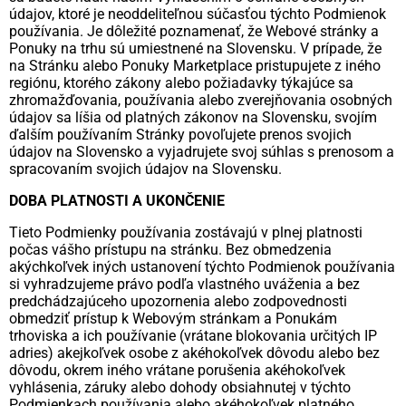
údajov, ktoré je neoddeliteľnou súčasťou týchto Podmienok
používania. Je dôležité poznamenať, že Webové stránky a
Ponuky na trhu sú umiestnené na Slovensku. V prípade, že
na Stránku alebo Ponuky Marketplace pristupujete z iného
regiónu, ktorého zákony alebo požiadavky týkajúce sa
zhromažďovania, používania alebo zverejňovania osobných
údajov sa líšia od platných zákonov na Slovensku, svojím
ďalším používaním Stránky povoľujete prenos svojich
údajov na Slovensko a vyjadrujete svoj súhlas s prenosom a
spracovaním svojich údajov na Slovensku.
DOBA PLATNOSTI A UKONČENIE
Tieto Podmienky používania zostávajú v plnej platnosti
počas vášho prístupu na stránku. Bez obmedzenia
akýchkoľvek iných ustanovení týchto Podmienok používania
si vyhradzujeme právo podľa vlastného uváženia a bez
predchádzajúceho upozornenia alebo zodpovednosti
obmedziť prístup k Webovým stránkam a Ponukám
trhoviska a ich používanie (vrátane blokovania určitých IP
adries) akejkoľvek osobe z akéhokoľvek dôvodu alebo bez
dôvodu, okrem iného vrátane porušenia akéhokoľvek
vyhlásenia, záruky alebo dohody obsiahnutej v týchto
Podmienkach používania alebo akéhokoľvek platného