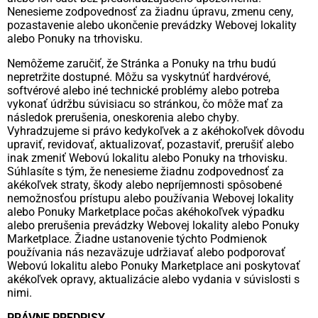
Nenesieme zodpovednosť za žiadnu úpravu, zmenu ceny,
pozastavenie alebo ukončenie prevádzky Webovej lokality
alebo Ponuky na trhovisku.
Nemôžeme zaručiť, že Stránka a Ponuky na trhu budú
nepretržite dostupné. Môžu sa vyskytnúť hardvérové,
softvérové alebo iné technické problémy alebo potreba
vykonať údržbu súvisiacu so stránkou, čo môže mať za
následok prerušenia, oneskorenia alebo chyby.
Vyhradzujeme si právo kedykoľvek a z akéhokoľvek dôvodu
upraviť, revidovať, aktualizovať, pozastaviť, prerušiť alebo
inak zmeniť Webovú lokalitu alebo Ponuky na trhovisku.
Súhlasíte s tým, že nenesieme žiadnu zodpovednosť za
akékoľvek straty, škody alebo nepríjemnosti spôsobené
nemožnosťou prístupu alebo používania Webovej lokality
alebo Ponuky Marketplace počas akéhokoľvek výpadku
alebo prerušenia prevádzky Webovej lokality alebo Ponuky
Marketplace. Žiadne ustanovenie týchto Podmienok
používania nás nezaväzuje udržiavať alebo podporovať
Webovú lokalitu alebo Ponuky Marketplace ani poskytovať
akékoľvek opravy, aktualizácie alebo vydania v súvislosti s
nimi.
PRÁVNE PREDPISY