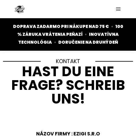
DOPRAVA ZADARMO PRI NÁKUPE NAD 75 €
•
100
% ZÁRUKA VRÁTENIA PEŇAZÍ
•
INOVATÍVNA
TECHNOLÓGIA
•
DORUČENIE NA DRUHÝ DEŇ
KONTAKT
HAST DU EINE
FRAGE? SCHREIB
UNS!
NÁZOV FIRMY : EZIGI S.R.O