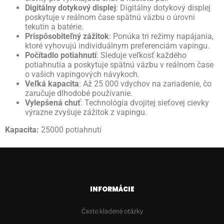
Digitálny dotykový displej
: Digitálny dotykový displej
poskytuje v reálnom čase spätnú väzbu o úrovni
tekutín a batérie.
Prispôsobiteľný zážitok
: Ponúka tri režimy napájania,
ktoré vyhovujú individuálnym preferenciám vapingu.
Počítadlo potiahnutí
: Sleduje veľkosť každého
potiahnutia a poskytuje spätnú väzbu v reálnom čase
o vašich vapingových návykoch.
Veľká kapacita
: Až 25 000 vdychov na zariadenie, čo
zaručuje dlhodobé používanie.
Vylepšená chuť
: Technológia dvojitej sieťovej cievky
výrazne zvyšuje zážitok z vapingu.
Kapacita:
25000 potiahnutí
INFORMÁCIE
Často kladené otázky