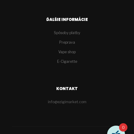
ĎALŠIE INFORMÁCIE
Spôsoby platby
Preprava
Vape shop
E-Cigarette
KONTAKT
info@ezigimarket.com
0