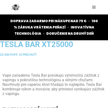
DOPRAVA ZADARMO PRI NÁKUPE NAD 75 €
•
100
% ZÁRUKA VRÁTENIA PEŇAZÍ
•
INOVATÍVNA
TECHNOLÓGIA
•
DORUČENIE NA DRUHÝ DEŇ
TESLA BAR XT25000
25.000 PUFF, 10 PRÍCHUŤ!
Vape zariadenia Tesla Bar ponúkajú výnimočný zážitok z
vapingu s pokročilou technológiou a silnými chuťami.
Navrhnutý pre vaperov, ktorí hľadajú to najlepšie, Tesla Bar
kombinuje výkon a inovácie, aby priniesol vynikajúci zážitok
z vapingu.