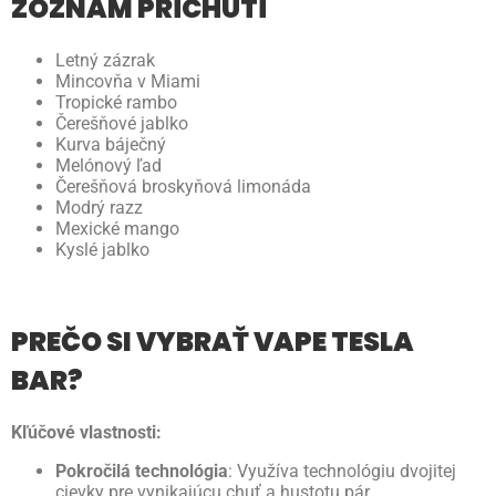
ZOZNAM PRÍCHUTÍ
Letný zázrak
Mincovňa v Miami
Tropické rambo
Čerešňové jablko
Kurva báječný
Melónový ľad
Čerešňová broskyňová limonáda
Modrý razz
Mexické mango
Kyslé jablko
PREČO SI VYBRAŤ VAPE TESLA
BAR?
Kľúčové vlastnosti:
Pokročilá technológia
: Využíva technológiu dvojitej
cievky pre vynikajúcu chuť a hustotu pár.