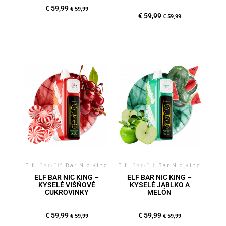
€
59,99
€
59,99
€
59,99
€
59,99
Elf
Bar/Elf
Bar Nic King
Elf
Bar/Elf
Bar Nic King
ELF BAR NIC KING –
ELF BAR NIC KING –
KYSELÉ VIŠŇOVÉ
KYSELÉ JABLKO A
CUKROVINKY
MELÓN
€
59,99
€
59,99
€
59,99
€
59,99